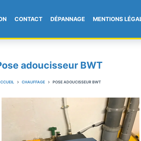
ON
CONTACT
DÉPANNAGE
MENTIONS LÉGA
Pose adoucisseur BWT
CCUEIL
CHAUFFAGE
POSE ADOUCISSEUR BWT